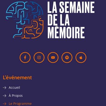
L’événement
Accueil
À Propos
Le Programme