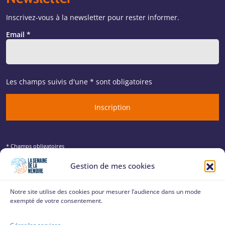
Inscrivez-vous à la newsletter pour rester informer.
Email *
Les champs suivis d'une * sont obligatoires
* Champs obligatoires
Votre adresse de messagerie est uniquement utilisée pour vous envoyer les
Gestion de mes cookies
lettres d’information de l’Observatoire B2V des Mémoires. Vous pouvez à tout
moment utiliser le lien de désabonnement intégré dans la lettre d’information.
Notre site utilise des cookies pour mesurer l’audience dans un mode
En savoir plus sur la gestion de vos données et vos
exempté de votre consentement.
droits